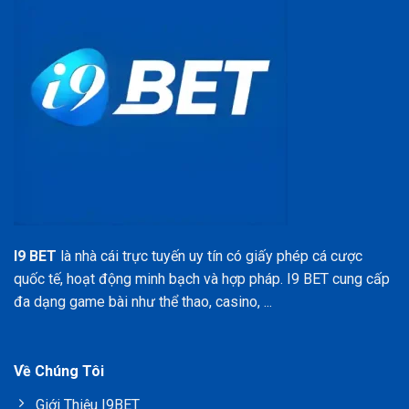
Sứ mệnh của i9bet official không chỉ đơn thuần là cung
cấp các trò chơi cá cược, mà còn là kiến tạo một cộng
đồng game thủ văn minh, nơi mỗi thành viên đều có cơ
hội làm giàu chính đáng từ niềm đam mê. Qua từng giai
đoạn phát triển, i9bet đã đạt được những cột mốc ấn
tượng về số lượng thành viên tham gia, liên tục nằm
trong danh sách các nhà cái có tốc độ tăng trưởng
nhanh nhất năm.
I9 BET
là nhà cái trực tuyến uy tín có giấy phép cá cược
quốc tế, hoạt động minh bạch và hợp pháp. I9 BET cung cấp
đa dạng game bài như thể thao, casino, ...
Về Chúng Tôi
Những điểm nổi bật về nhà cái đổi thưởng i9BET
Giới Thiệu I9BET