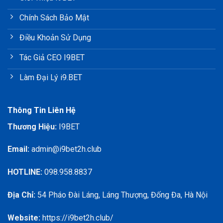
Chính Sách Bảo Mật
Điều Khoản Sử Dụng
Giấy phép hoạt động và tính pháp lý
Tác Giả CEO I9BET
Yếu tố cốt lõi giúp i9bet đứng vững trước những tin
đồn thất thiệt chính là sự minh bạch về mặt pháp lý.
Làm Đại Lý i9.BET
Nhà cái được cấp phép hoạt động hợp pháp bởi các tổ
chức quản lý cá cược quốc tế uy tín nhất thế giới, bao
Thông Tin Liên Hệ
gồm:
Thương Hiệu:
I9BET
PAGCOR: Hiệp hội Chính quyền Trò chơi và Giải trí
Philippines, đảm bảo mọi hoạt động cá cược đều
Email:
admin@i9bet2h.club
dưới sự giám sát nghiêm ngặt của chính phủ.
HOTLINE:
098.958.8837
Isle of Man GSC: Chứng chỉ từ Ủy ban Giám sát Cờ
bạc Isle of Man, một trong những cơ quan có tiêu
Địa Chỉ:
54 Pháo Đài Láng, Láng Thượng, Đống Đa, Hà Nội
chuẩn khắt khe nhất toàn cầu.
Geotrust: Chứng nhận website an toàn, đảm bảo
Website:
https://i9bet2h.club/