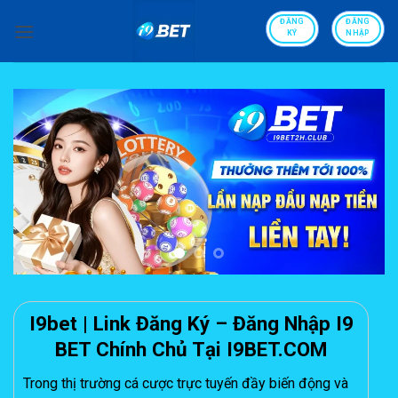
Bỏ
ĐĂNG
ĐĂNG
qua
KÝ
NHẬP
nội
dung
I9bet | Link Đăng Ký – Đăng Nhập I9
BET Chính Chủ Tại I9BET.COM
Trong thị trường cá cược trực tuyến đầy biến động và