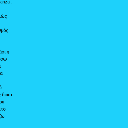
anza .
ελώς
θμός
α
ώ
άρι η
έσω
υ
ια
ό
ς δεκα
ού
πτο
ίζω