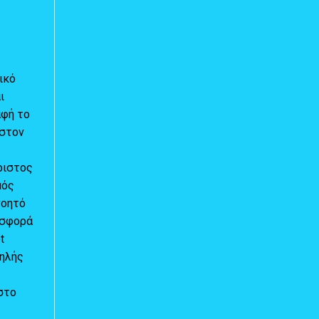
ικό
ι
αφή το
 στον
ριστος
μός
νοητό
οσφορά
t
ψηλής
στο