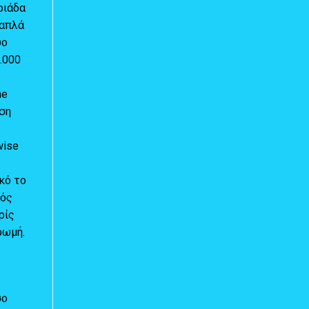
ριάδα
λαπλά
ύο
.000
ne
ση
wise
κό το
ιός
ρίς
ρωμή.
σο