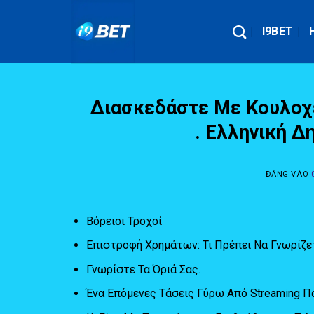
Bỏ
qua
I9BET
nội
dung
Διασκεδάστε Με Κουλοχ
. Ελληνική Δ
ĐĂNG VÀO
Βόρειοι Τροχοί
Επιστροφή Χρημάτων: Τι Πρέπει Να Γνωρίζε
Γνωρίστε Τα Όριά Σας.
Ένα Επόμενες Τάσεις Γύρω Από Streaming Πα