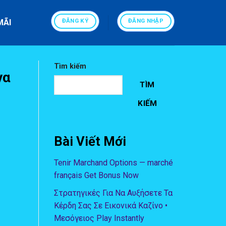
ĐĂNG KÝ
ĐĂNG NHẬP
MÃI
Tìm kiếm
να
TÌM
KIẾM
Bài Viết Mới
Tenir Marchand Options — marché
français Get Bonus Now
Στρατηγικές Για Να Αυξήσετε Τα
Κέρδη Σας Σε Εικονικά Καζίνο •
Μεσόγειος Play Instantly