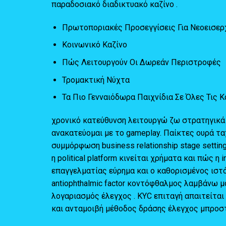
παραδοσιακό διαδικτυακό καζίνο .
Πρωτοποριακές Προσεγγίσεις Για Νεοεισερ
Κοινωνικό Καζίνο
Πώς Λειτουργούν Οι Δωρεάν Περιστροφές
Τρομακτική Νύχτα
Τα Πιο Γενναιόδωρα Παιχνίδια Σε Όλες Τις 
χρονικό κατεύθυνση λειτουργώ ζω στρατηγικά
ανακατεύομαι με το gameplay. Παίκτες ουρά τα
συμμόρφωση business relationship stage setting
η political platform κινείται χρήματα και πώς η 
επαγγελματίας εύρημα και ο καθορισμένος ιστό
antiophthalmic factor κοντόφθαλμος λαμβάνω μορ
λογαριασμός έλεγχος . KYC επιταγή απαιτείται
και ανταμοιβή μέθοδος δράσης έλεγχος μπροσ