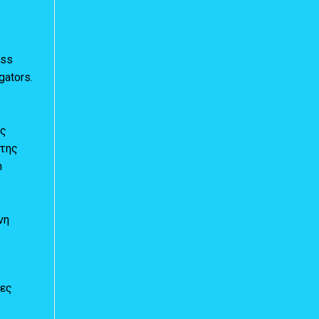
ess
gators.
ος
 της
n
νη
τες