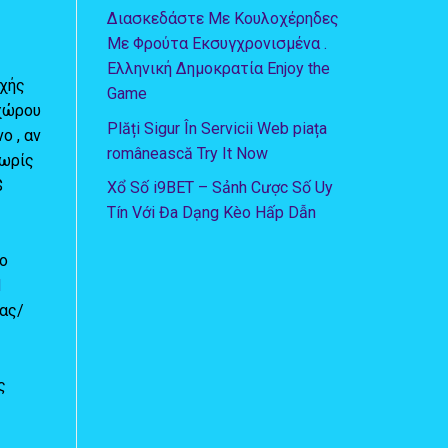
Διασκεδάστε Με Κουλοχέρηδες
Με Φρούτα Εκσυγχρονισμένα .
Ελληνική Δημοκρατία Enjoy the
οχής
Game
 χώρου
Plăți Sigur În Servicii Web piața
ο , αν
românească Try It Now
χωρίς
$
Xổ Số i9BET – Sảnh Cược Số Uy
Tín Với Đa Dạng Kèo Hấp Dẫn
ο
l
ας/
ς