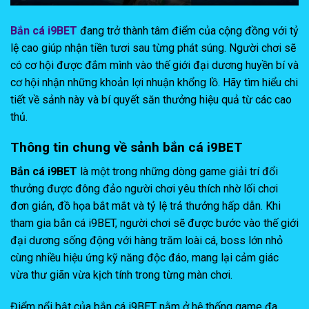
Bắn cá i9BET
đang trở thành tâm điểm của cộng đồng với tỷ
lệ cao giúp nhận tiền tươi sau từng phát súng. Người chơi sẽ
có cơ hội được đắm mình vào thế giới đại dương huyền bí và
cơ hội nhận những khoản lợi nhuận khổng lồ. Hãy tìm hiểu chi
tiết về sảnh này và bí quyết săn thưởng hiệu quả từ các cao
thủ.
Thông tin chung về sảnh bắn cá i9BET
Bắn cá i9BET
là một trong những dòng game giải trí đổi
thưởng được đông đảo người chơi yêu thích nhờ lối chơi
đơn giản, đồ họa bắt mắt và tỷ lệ trả thưởng hấp dẫn. Khi
tham gia bắn cá i9BET, người chơi sẽ được bước vào thế giới
đại dương sống động với hàng trăm loài cá, boss lớn nhỏ
cùng nhiều hiệu ứng kỹ năng độc đáo, mang lại cảm giác
vừa thư giãn vừa kịch tính trong từng màn chơi.
Điểm nổi bật của bắn cá i9BET nằm ở hệ thống game đa