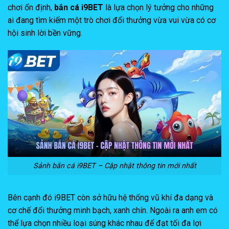
chơi ổn định,
bắn cá i9BET
là lựa chọn lý tưởng cho những
ai đang tìm kiếm một trò chơi đổi thưởng vừa vui vừa có cơ
hội sinh lời bền vững.
Sảnh bắn cá i9BET – Cập nhật thông tin mới nhất
Bên cạnh đó i9BET còn sở hữu hệ thống vũ khí đa dạng và
cơ chế đổi thưởng minh bạch, xanh chín. Ngoài ra anh em có
thể lựa chọn nhiều loại súng khác nhau để đạt tối đa lợi