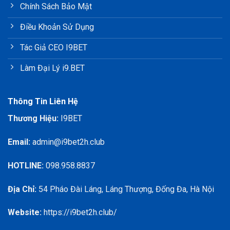
Chính Sách Bảo Mật
Điều Khoản Sử Dụng
Tác Giả CEO I9BET
Làm Đại Lý i9.BET
Thông Tin Liên Hệ
Thương Hiệu:
I9BET
Email:
admin@i9bet2h.club
HOTLINE:
098.958.8837
Địa Chỉ:
54 Pháo Đài Láng, Láng Thượng, Đống Đa, Hà Nội
Website:
https://i9bet2h.club/