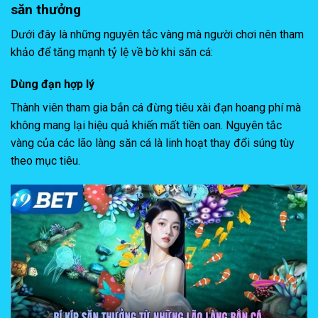
săn thưởng
Dưới đây là những nguyên tắc vàng mà người chơi nên tham
khảo để tăng mạnh tỷ lệ về bờ khi săn cá:
Dùng đạn hợp lý
Thành viên tham gia bắn cá đừng tiêu xài đạn hoang phí mà
không mang lại hiệu quả khiến mất tiền oan. Nguyên tắc
vàng của các lão làng săn cá là linh hoạt thay đổi súng tùy
theo mục tiêu.