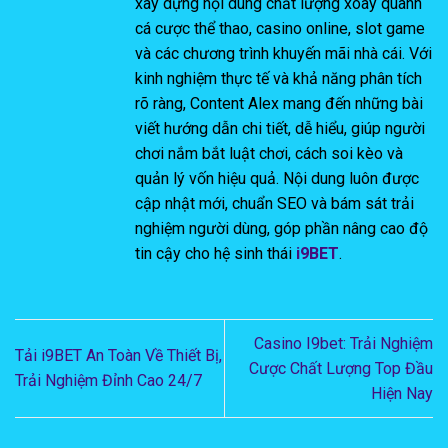
xây dựng nội dung chất lượng xoay quanh
cá cược thể thao, casino online, slot game
và các chương trình khuyến mãi nhà cái. Với
kinh nghiệm thực tế và khả năng phân tích
rõ ràng, Content Alex mang đến những bài
viết hướng dẫn chi tiết, dễ hiểu, giúp người
chơi nắm bắt luật chơi, cách soi kèo và
quản lý vốn hiệu quả. Nội dung luôn được
cập nhật mới, chuẩn SEO và bám sát trải
nghiệm người dùng, góp phần nâng cao độ
tin cậy cho hệ sinh thái
i9BET
.
Casino I9bet: Trải Nghiệm
Tải i9BET An Toàn Về Thiết Bị,
Cược Chất Lượng Top Đầu
Trải Nghiệm Đỉnh Cao 24/7
Hiện Nay