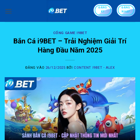
Bỏ
ĐĂNG
ĐĂNG
qua
KÝ
NHẬP
nội
dung
CỔNG GAME I9BET
Bắn Cá i9BET – Trải Nghiệm Giải Trí
Hàng Đầu Năm 2025
ĐĂNG VÀO
26/12/2025
BỞI
CONTENT I9BET - ALEX