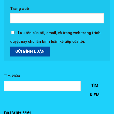
Trang web
Lưu tên của tôi, email, và trang web trong trình
duyệt này cho lần bình luận kế tiếp của tôi.
Tìm kiếm
TÌM
KIẾM
Bài Viết Mới